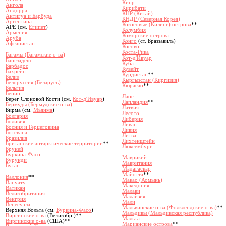
Кипр
Ангола
Кирибати
Андорра
КНР (Китай)
Антигуа и Барбуда
КНДР (Северная Корея)
Аргентина
Кокосовые (Килинг) острова
**
АРЕ (см.
Египет
)
Колумбия
Армения
Коморские острова
Аруба
Конго
(ст. Браззавиль)
Афганистан
Косово
Коста-Рика
Багамы
(Багамские о-ва)
Кот-д'Ивуар
Бангладеш
Куба
Барбадос
Кувейт
Бахрейн
Курдистан
**
Белиз
Кыргызстан (Киргизия)
Белоруссия (Беларусь)
Кюрасао
**
Бельгия
Бенин
Лаос
Берег Слоновой Кости (
см.
Кот-д'Ивуар
)
Лапландия
**
Бермуды (Бермудские о-ва)
Латвия
Бирма (см.
Мьянма
)
Лесото
Болгария
Либерия
Боливия
Ливан
Босния и Герцеговина
Ливия
Ботсвана
Литва
Бразилия
Лихтенштейн
Британские антарктические территории
**
Люксембург
Бруней
Буркина-Фасо
Маврикий
Бурунди
Мавритания
Бутан
Мадагаскар
Майотта
**
Валлония
**
Макао (Аомынь)
Вануату
Македония
Ватикан
Малави
Великобритания
Малайзия
Венгрия
Мали
Венесуэла
Мальвинские о-ва (Фолклендские о-ва)
**
Верхняя Вольта (см.
Буркина-Фасо
)
Мальдивы (Мальдивская республика)
Виргинские о-ва
(Великобр.)**
Мальта
Виргинские о-ва
(США)**
Марианские острова
**