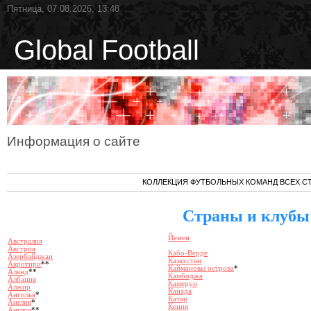
Пятница, 07.08.2026, 13:48
Global Football
Информация о сайте
КОЛЛЕКЦИЯ ФУТБОЛЬНЫХ КОМАНД ВСЕХ С
Страны и клубы
Йемен
Австралия
Австрия
Кабо-Верде
Азербайджан
Казахстан
Акротири
**
Каймановы острова
*
Аланд
**
Камбоджа
Албания
Камерун
Алжир
Канада
Ангилья
*
Катар
Англия
*
Кения
Англси
**