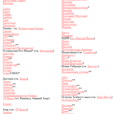
Восточный Тимор
Марокко
Вьетнам
Мартиника
Маршалловы острова
*
Габон
Мексика
Гаити
Мозамбик
Гайана
Молдавия (Молдова)
Гамбия
Монако
Гана
Монголия
Гваделупа
Монтсеррат
Гватемала
Мьянма
Гвиана - см.
Французская Гвиана
Гвинея
Науру
Гвинея-Бисау
Намибия
ГДР
***
НДРЙ (
см. Южный Йемен
)
Германия
Непал
Гернси
**
Нигер
Гибралтар
**
Нигерия
Голландия (Нидерланды)
Нидерландские Антиллы
Голландская Ост-Индия* (см.
Индонезия
)
Нидерланды (см.
Голландия
)
Гондурас
Никарагуа
Гонконг
Ниуэ
*
Гоцо
**
Новая Зеландия
Гренада
Новая Каледония
*
Гренландия
**
Новые Гибриды (см.
Вануату
)
Греция
Норвегия
Грузия
Нормандские острова
**
Гуам
(США)*
ОАЭ
Дагомея (см.
Бенин
)
Олдерни
**
Дания
Оман
Декелиа
**
Остров Мэн
**
Джерси
**
Остров Пасхи
**
Джибути
Остров Рождества
**
Доминика
Остров Уайт
**
Доминиканская республика
Острова Зелёного мыса (см.
Кабо-Верде
)
ДР Конго
(ст. Киншаса, бывший Заир)
Острова Кука
**
Египет
Падания
**
Пакистан
Заир (см.
ДР Конго
)
Палау
**
Замбия
Палестина