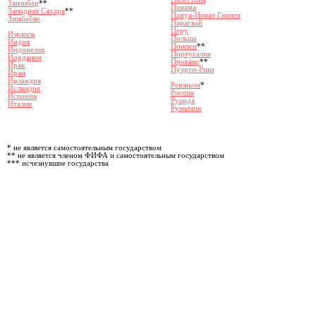
Занзибар
**
Панама
Западная Сахара
**
Папуа-Новая Гвинея
Зимбабве
Парагвай
Перу
Израиль
Польша
Индия
Понпеи
**
Индонезия
Португалия
Иордания
Прованс
**
Ирак
Пуэрто-Рико
Иран
Ирландия
Реюньон
*
Исландия
Россия
Испания
Руанда
Италия
Румыния
* не является самостоятельным государством
** не является членом ФИФА и самостоятельным государством
*** исчезнувшие государства